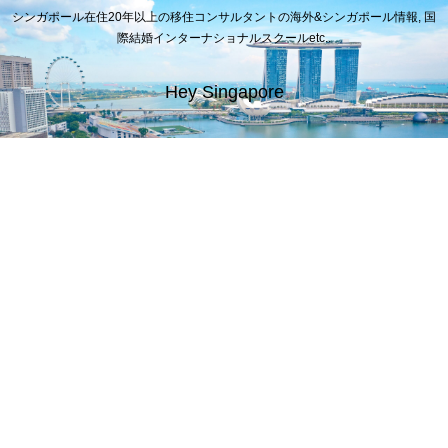
シンガポール在住20年以上の移住コンサルタントの海外&シンガポール情報, 国
際結婚インターナショナルスクールetc..
Hey Singapore