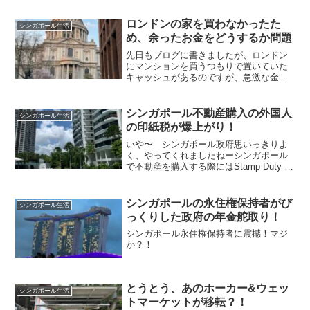
ロンドンの家を買わなかったた
シンガポール生活
め、余ったお金をどうするか問題
先日もブログに書きましたが、ロンドン
にマンションを買うつもりで置いていた
キャッシュがあるのですが、急激な金利
の上昇とレセッションがヤバそうだとい
う事で、買うのをとりあえずやめた私。
元々はイギリスのマンチェスターに買っ
シンガポール不動産購入の外国人
シンガポール生活
たマンションを売った残り...
の印紙税が爆上がり！
いや〜 シンガポール政府思いっきりよ
く、やってくれましたねーシンガポール
で不動産を購入する際にはStamp Duty と
いう印紙税を払うのですが、その
Additional Buyer’s Stamp Dutyのレートが
変更になりました。20...
シンガポールの永住権保持者がび
シンガポール生活
っくりした政府の年金舵取り！
シンガポール永住権保持者に震撼！マジ
か？！
とうとう、あのホーカー&ウェッ
シンガポール生活
トマーケットが移転？！