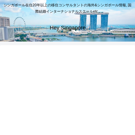
シンガポール在住20年以上の移住コンサルタントの海外&シンガポール情報, 国
際結婚インターナショナルスクールetc..
Hey Singapore