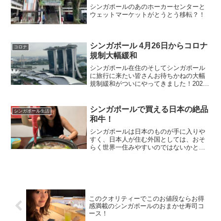
シンガポールのあのホーカーセンターと
ウェットマーケットがとうとう移転？！
シンガポール 4月26日からコロナ
コロナ
規制大幅緩和
シンガポール在住のそしてシンガポール
に旅行に来たい皆さんお待ちかねの大幅
規制緩和がついにやってきました！2022
年4月22日の政府発表により一連のコロナ
規制が大幅に緩和されることになりまし
た。では、どのように変わるのか順番に
シンガポールで買える日本の絶品
シンガポール生活
見ていきましょう...
和牛！
シンガポールは日本のものが手に入りや
すく、日本人が住む外国としては、おそ
らく世界一住みやすいのではないかと思
います。私は以前、イギリスや香港にも
住んでいて、香港には日本のお店が色々
あり便利でしたし、ロンドンにも日本の
食材などが手に入るお店が...
このクオリティーでこのお値段ならお得
感満載のシンガポールのおまかせ寿司コ
ース！