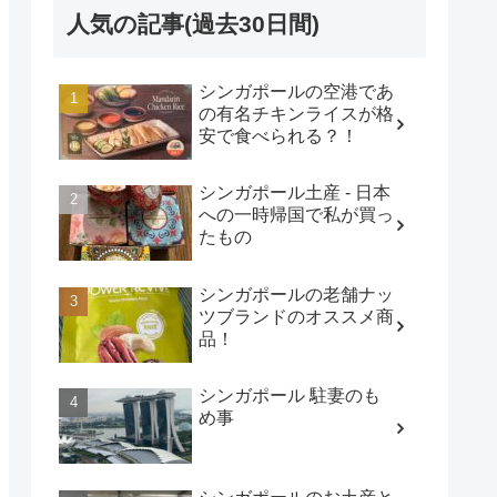
人気の記事(過去30日間)
シンガポールの空港であ
の有名チキンライスが格
安で食べられる？！
シンガポール土産 - 日本
への一時帰国で私が買っ
たもの
シンガポールの老舗ナッ
ツブランドのオススメ商
品！
シンガポール 駐妻のも
め事