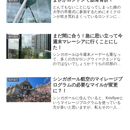
海外旅行
思う...
とんでもないことになってしまった娘の
大学の卒業式に参加するためにオミクロ
ンが吹き荒れまくっているロンドンに来
た私まさかコロナではなく肋骨の怪我で
病院に来ることになろうとは…昨日
YouTube撮影がてらロンドンのブリック
レーンに行っていた私夕...
まだ間に合う！急に思い立って今
海外旅行
週末マレーシアに行くことにし
た！
シンガポールは今週末メーデーも重なっ
て、多くの方がロングウィークエンドな
のではないでしょうか？うちの旦那の会
社は金曜日がウェルネスデイということ
で4連休となるらしい。私は3週間ほど日
本に行っていたので、もうホリデーお腹
シンガポール航空のマイレージプ
海外旅行
いっぱい気分なのですが...
ログラムの必要なマイルが変更
に？！
シンガポールに住んでいると、Krisflyerと
いうマイレージプログラムを使っている
方が多いと思いますが、私もその一人で
す。ロンドンに住む息子の夏休みに合わ
せて、ヨーロッパに行こうかと計画中な
のですが、片道ずつ取って無駄な動きを
抑えたいと思...