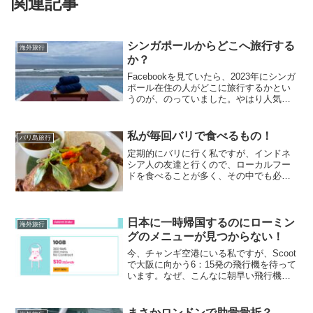
関連記事
シンガポールからどこへ旅行する
海外旅行
か？
Facebookを見ていたら、2023年にシンガ
ポール在住の人がどこに旅行するかとい
うのが、のっていました。やはり人気な
のは近場のようで、日本からはトップ10
に東京と大阪がランクインしていまし
た。大阪と言えば、ここや〜の道頓堀！
私が毎回バリで食べるもの！
バリ島旅行
買ったもんZ...
定期的にバリに行く私ですが、インドネ
シア人の友達と行くので、ローカルフー
ドを食べることが多く、その中でも必ず
食べるものがあります。まずはバビグリ
ン！これはsuckling pigとも呼ばれます
が、豚の丸焼きみたいなもので、中に
色々なスパイス...
日本に一時帰国するのにローミン
海外旅行
グのメニューが見つからない！
今、チャンギ空港にいる私ですが、Scoot
で大阪に向かう6：15発の飛行機を待って
います。なぜ、こんなに朝早い飛行機に
したかというと、もう一つ遅いScootが関
西空港に夜の9:30に着くから…私の実家
がある高槻市まで特急はるかで行こうと
まさかロンドンで肋骨骨折？