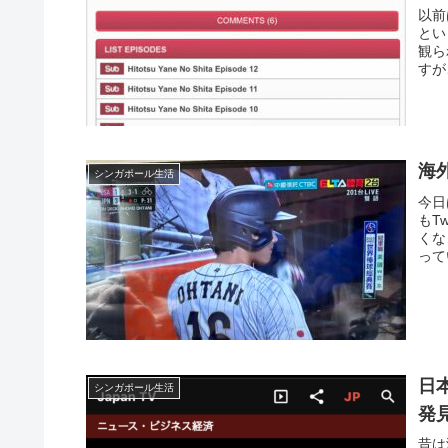
以前
とい
観ら
すが
海
シンガポール生活
今日
もT
くな
って
日
シンガポール生活
発
昔は