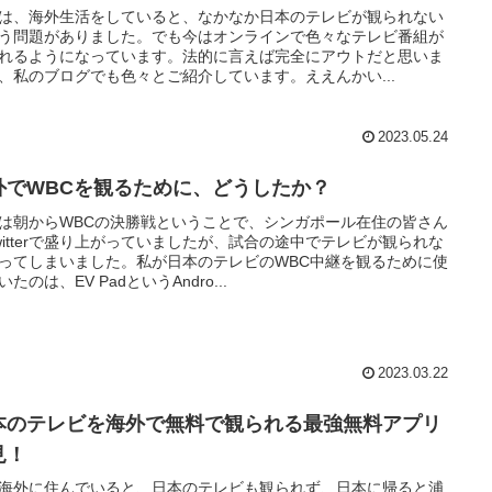
は、海外生活をしていると、なかなか日本のテレビが観られない
う問題がありました。でも今はオンラインで色々なテレビ番組が
れるようになっています。法的に言えば完全にアウトだと思いま
、私のブログでも色々とご紹介しています。ええんかい...
2023.05.24
外でWBCを観るために、どうしたか？
は朝からWBCの決勝戦ということで、シンガポール在住の皆さん
witterで盛り上がっていましたが、試合の途中でテレビが観られな
ってしまいました。私が日本のテレビのWBC中継を観るために使
いたのは、EV PadというAndro...
2023.03.22
本のテレビを海外で無料で観られる最強無料アプリ
見！
海外に住んでいると、日本のテレビも観られず、日本に帰ると浦