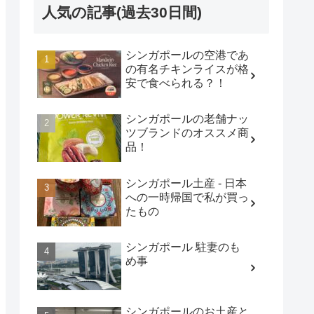
人気の記事(過去30日間)
シンガポールの空港であ
の有名チキンライスが格
安で食べられる？！
シンガポールの老舗ナッ
ツブランドのオススメ商
品！
シンガポール土産 - 日本
への一時帰国で私が買っ
たもの
シンガポール 駐妻のも
め事
シンガポールのお土産と