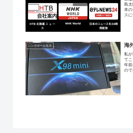
島太
本の
スに
海
シンガポール生活
私が
てこ
年前
ので