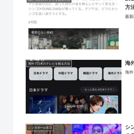
方
最新
海
海外で日本のテレビを観る方法
海外
シ
シンガポール生活