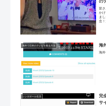
の
皆さ
かけ
まし
念！
海
海外で日本のテレビを観る方法
海外
完
シンガポール生活
サ