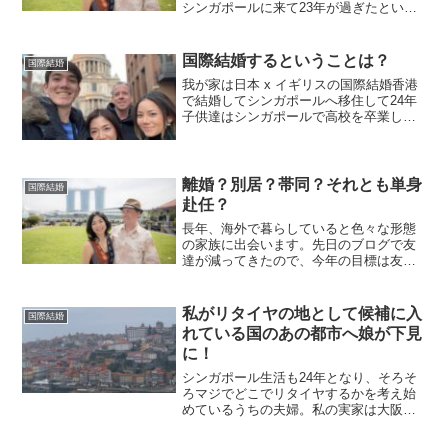
シンガポールに来て23年が過ぎたという
状態です。子供達は二人ともロンドンに
行ってしまい、おそらくシンガポールに
は帰ってこないでしょう。ロンドンのマ
国際結婚するということは？
国際結婚
ンションを買うつもりで...
我が家は日本 x イギリスの国際結婚香港
で結婚してシンガポールへ移住して24年
子供達はシンガポールで高校を卒業して
イギリスの大学へ進学娘は今、ロンドン
で働いていて息子もロンドンで大学生今
回のイギリス旅行では色々考えさせられ
ましたまずは実家に...
離婚？別居？帯同？それとも単身
国際結婚
赴任？
長年、海外で暮らしていると色々な形態
の家族に出会います。先日のブログで友
達が減ってきたので、今年の目標は友達
100人できるかな？だと書きましたが、昨
日シンガポールに一体何人友達がいるの
か数えてみました。どこまでを知り合い
私がリタイヤの地として候補に入
国際結婚
と呼び、どこからを友...
れている国のあの都市へ娘が下見
に！
シンガポール生活も24年となり、そろそ
ろマジでどこでリタイヤするかを考え始
めているうちの夫婦。私の実家は大阪な
ので、とりあえず第一拠点は大阪で良い
かなと思っています。ただ日本は長く住