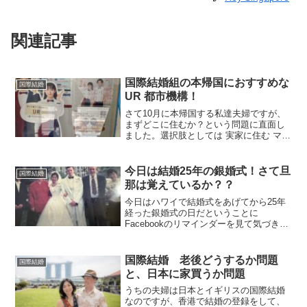
関連記事
国際結婚組の本帰国におすすめな
国際結婚
UR 都市機構！
さて10月に本帰国する私達夫婦ですが、
まずどこに住むか？という問題に直面し
ました。選択肢としては 実家に住む マン
ションを買う 賃貸マンションに住むでし
たが、今回このタイミングでキャッシュ
でマンションを買うという決心はつか
今日は結婚25年の銀婚式！さて旦
国際結婚
ず、どこか良さげな...
那は覚えているか？？
今日はハワイで結婚式をあげてから25年
経った銀婚式の日だということに
Facebookのリマインダーを見て気づきま
した。毎年この時期が娘の誕生日と重な
るため、そっちに気を取られて忘れが
ち。おそらく、うちのイギリス人旦那は
国際結婚 老後どうするか問題
国際結婚
テレコンに気を取られて...
と、日本に家買うか問題
うちの夫婦は日本とイギリスの国際結婚
なのですが、香港で結婚の登録をして、