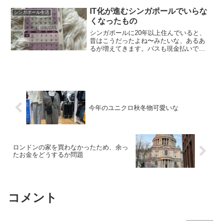
けで炒めてくれる麺今回はシンガポール
の西の街Clementi にあるJoyful Palace
IT化が進むシンガポールでいらな
シンガポール生活
に...
くなったもの
シンガポールに20年以上住んでいると、
昔はこうだったよね〜みたいな、あるあ
るが増えてきます。バスも現金払いで、
エアコンバスとノンエアコンバスの料金
が違ったとか、日本のテレビもスターハ
ブのNHKワールドしか観られなかったと
か、今のシンガポール...
今年のユニクロ秋冬物可愛いな
ロンドンの家を買わなかったため、余っ
たお金をどうするか問題
コメント