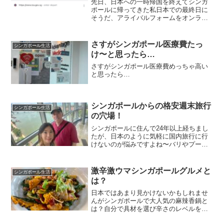
先日、日本への一時帰国を終えてシンガ
ポールに帰ってきた私日本での最終日に
そうだ、アライバルフォームをオンライ
ンで記入せねばと思いちょっと酔っ払い
ながら始めたのですがあら？お金を払え
と言うてきてる…シンガポールのアライ
さすがシンガポール医療費たっ
シンガポール生活
バルフォームはシンガポー...
け〜と思ったら…
さすがシンガポール医療費めっちゃ高い
と思ったら…
シンガポールからの格安週末旅行
シンガポール生活
の穴場！
シンガポールに住んで24年以上経ちまし
たが、日本のように気軽に国内旅行に行
けないのが悩みですよね〜バリやプーケ
ットなども2時間くらいで行けるし、ビン
タン島も近いですが、他にもどこかない
のかな〜と探していたところ、格安航空
激辛激ウマシンガポールグルメと
シンガポール生活
会社Scootのサイ...
は？
日本ではあまり見かけないかもしれませ
んがシンガポールで大人気の麻辣香鍋と
は？自分で具材を選び辛さのレベルを選
びその具材を唐辛子と山椒のきいた味付