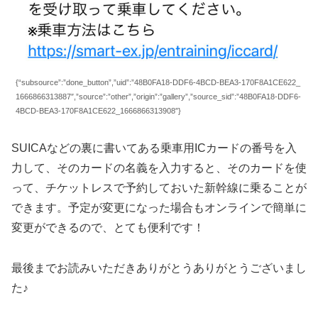
{“subsource”:”done_button”,”uid”:”48B0FA18-DDF6-4BCD-BEA3-170F8A1CE622_
1666866313887″,”source”:”other”,”origin”:”gallery”,”source_sid”:”48B0FA18-DDF6-
4BCD-BEA3-170F8A1CE622_1666866313908″}
SUICAなどの裏に書いてある乗車用ICカードの番号を入
力して、そのカードの名義を入力すると、そのカードを使
って、チケットレスで予約しておいた新幹線に乗ることが
できます。予定が変更になった場合もオンラインで簡単に
変更ができるので、とても便利です！
最後までお読みいただきありがとうありがとうございまし
た♪