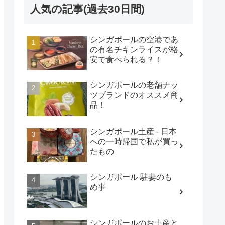
人気の記事(過去30日間)
シンガポールの空港であ
の有名チキンライスが格
安で食べられる？！
シンガポールの老舗ナッ
ツブランドのオススメ商
品！
シンガポール土産 - 日本
への一時帰国で私が買っ
たもの
シンガポール 駐妻のも
め事
シンガポールのお土産と