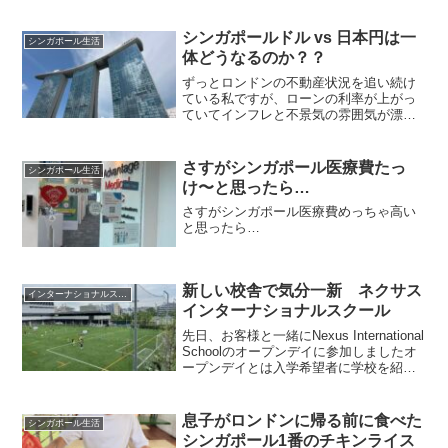
の上昇とレセッションがヤバそうだとい
う事で、買うのをとりあえずやめた私。
元々はイギリスのマンチェスターに買っ
シンガポールドル vs 日本円は一
シンガポール生活
たマンションを売った残り...
体どうなるのか？？
ずっとロンドンの不動産状況を追い続け
ている私ですが、ローンの利率が上がっ
ていてインフレと不景気の雰囲気が漂っ
ているため、どの予想もここ1年くらいは
下がるだろうとの予想。じゃあ日本にい
つか帰るつもりだしということで、日本
さすがシンガポール医療費たっ
シンガポール生活
の不動産もちょっと見て...
け〜と思ったら…
さすがシンガポール医療費めっちゃ高い
と思ったら…
新しい校舎で気分一新 ネクサス
インターナショナルスクール
インターナショナルスクール
先日、お客様と一緒にNexus International
Schoolのオープンデイに参加しましたオ
ープンデイとは入学希望者に学校を紹介
するためにキャンパスを公開する日です
通常はそれぞれの学校のアドミッション
に連絡をしてアポを取ると担当の...
息子がロンドンに帰る前に食べた
シンガポール生活
シンガポール1番のチキンライス