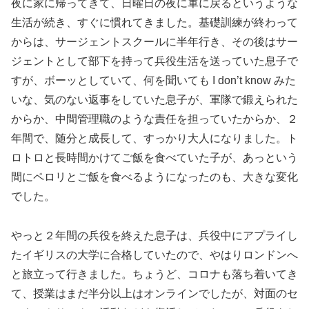
夜に家に帰ってきて、日曜日の夜に軍に戻るというような
生活が続き、すぐに慣れてきました。基礎訓練が終わって
からは、サージェントスクールに半年行き、その後はサー
ジェントとして部下を持って兵役生活を送っていた息子で
すが、ボーッとしていて、何を聞いても I don’t know みた
いな、気のない返事をしていた息子が、軍隊で鍛えられた
からか、中間管理職のような責任を担っていたからか、２
年間で、随分と成長して、すっかり大人になりました。ト
ロトロと長時間かけてご飯を食べていた子が、あっという
間にペロリとご飯を食べるようになったのも、大きな変化
でした。
やっと２年間の兵役を終えた息子は、兵役中にアプライし
たイギリスの大学に合格していたので、やはりロンドンへ
と旅立って行きました。ちょうど、コロナも落ち着いてき
て、授業はまだ半分以上はオンラインでしたが、対面のセ