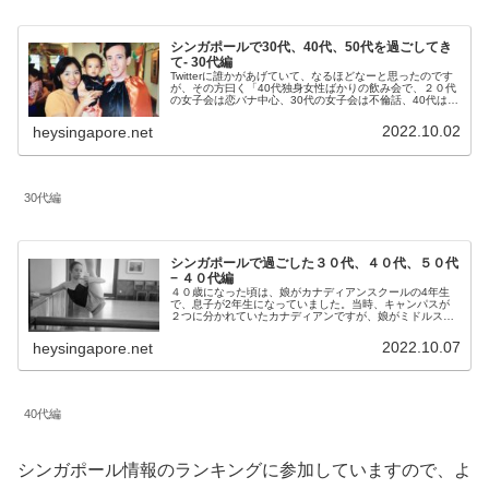
シンガポールで30代、40代、50代を過ごしてき
て- 30代編
Twitterに誰かがあげていて、なるほどなーと思ったのです
が、その方曰く「40代独身女性ばかりの飲み会で、２０代
の女子会は恋バナ中心、30代の女子会は不倫話、40代は今
期面白かったドラマやライブの話しかせず、40代になると
自分自身の話をし...
2022.10.02
heysingapore.net
30代編
シンガポールで過ごした３０代、４０代、５０代
− ４０代編
４０歳になった頃は、娘がカナディアンスクールの4年生
で、息子が2年生になっていました。当時、キャンパスが
２つに分かれていたカナディアンですが、娘がミドルスク
ールのキャンパスに、息子がジュニアのキャンパスに通っ
ていました。この頃のカナディアン...
2022.10.07
heysingapore.net
40代編
シンガポール情報のランキングに参加していますので、よ