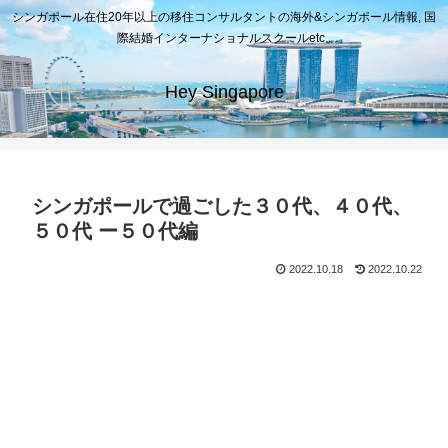
シンガポール在住20年以上の移住コンサルタントの海外&シンガポール情報, 国
際結婚インターナショナルスクールetc..
Hey Singapore
シンガポールで過ごした３０代、４０代、
５０代 ー５０代編
2022.10.18
2022.10.22