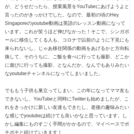
が、どうせだったら、授業風景をYouTubeにあげようよと
言ったのがきっかけでした。なので、最初の頃のHey
Singaporeのyoutube動画は英語のレッスン動画になって
います。これが笑うほど伸びなかった！そこで、シンガポ
ールに移住してくる人も、コロナで以前のように下見にも
来られないし、じゃあ移住関係の動画をあげるかと方向転
換して、そのうちに、ご飯を食べに行っても撮影、どこか
に遊びに行っても撮影、となんだか、なんでもありみたい
なyoutubeチャンネルになってしまいました。
でももう子供も巣立ってしまい、この年になってママ友も
できないし、YouTubeと同時にTwitterも始めましたが、こ
れをきっかけに新しい友達もできたし、老後の趣味みたい
な感じでyoutubeは続けても良いかなと思っています。し
かし編集にものすごく手間がかかるので、マイペースでボ
チボチと続けていきます！