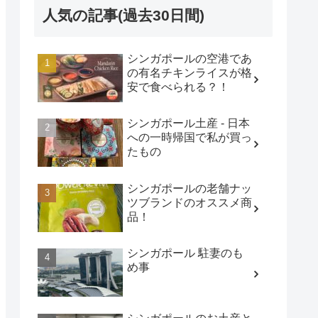
人気の記事(過去30日間)
シンガポールの空港であ
の有名チキンライスが格
安で食べられる？！
シンガポール土産 - 日本
への一時帰国で私が買っ
たもの
シンガポールの老舗ナッ
ツブランドのオススメ商
品！
シンガポール 駐妻のも
め事