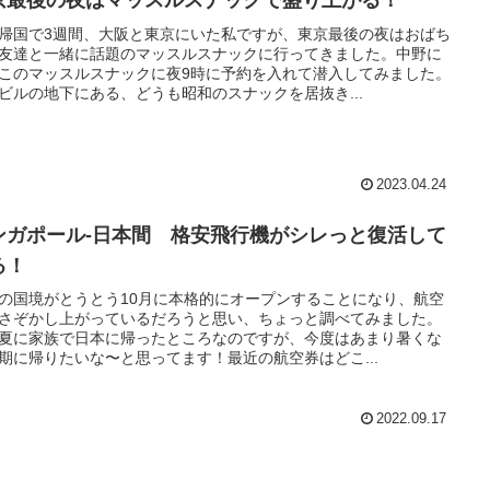
京最後の夜はマッスルスナックで盛り上がる！
帰国で3週間、大阪と東京にいた私ですが、東京最後の夜はおばち
友達と一緒に話題のマッスルスナックに行ってきました。中野に
このマッスルスナックに夜9時に予約を入れて潜入してみました。
ビルの地下にある、どうも昭和のスナックを居抜き...
2023.04.24
ンガポール-日本間 格安飛行機がシレっと復活して
る！
の国境がとうとう10月に本格的にオープンすることになり、航空
さぞかし上がっているだろうと思い、ちょっと調べてみました。
夏に家族で日本に帰ったところなのですが、今度はあまり暑くな
期に帰りたいな〜と思ってます！最近の航空券はどこ...
2022.09.17