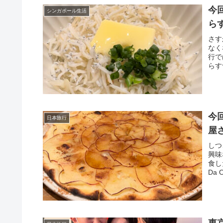
今
シンガポール生活
ら
さす
なく
行で
らす
今
日本旅行
屋
しつ
興味
食し
Da