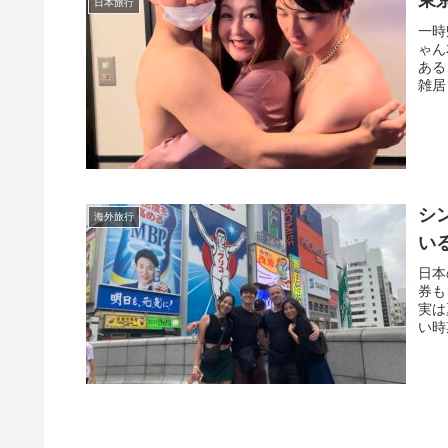
東
日本旅行
一時
ゃん
ある
雑居
シ
海外旅行
い
日本
券も
実は
い時