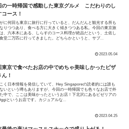
回の一時帰国で感動した東京グルメ こだわりのし
すコース！
がに何回も東京に旅行に行っていると、だんだんと観光する所も
なりつつあり、食べる方に大きく傾きつつある私。今回の東京旅
は、六本木にある、しらすのコース料理が絶品だという、土佐し
食堂二万匹に行ってきました。どちらかというと、サブ...
2023.05.04
回東京で食べたお店の中でめちゃ美味しかったピザ
さん！
こく日本情報を発信していて、Hey Singaporeの読者的には誰も
ないという噂もありますが、今回の一時帰国でも色々なお店で外
た中で、ここは美味かったというお店！下北沢にあるピゼリアの
 Oggiというお店です。カジュアルな...
2023.04.25