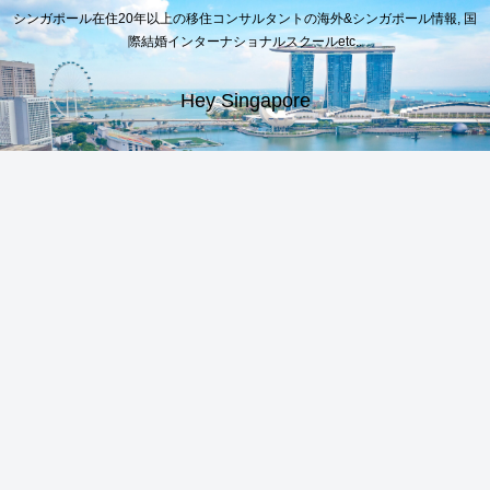
シンガポール在住20年以上の移住コンサルタントの海外&シンガポール情報, 国
際結婚インターナショナルスクールetc..
Hey Singapore