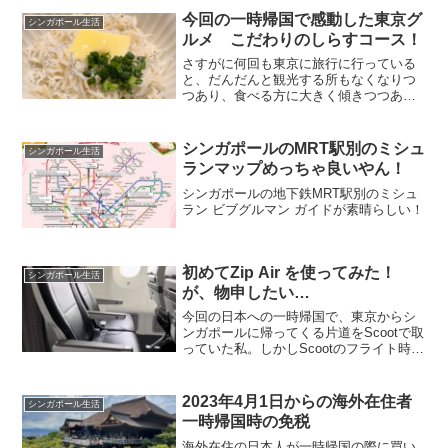
今回の一時帰国で感動した東京グ
シンガポール生活
ルメ こだわりのしらすコース！
さすがに何回も東京に旅行に行っている
と、だんだんと観光する所もなくなりつ
つあり、食べる方に大きく傾きつつある
私。今回の東京旅行では、六本木にあ
る、しらすのコース料理が絶品だとい
う、土佐しらす食堂二万匹に行ってきま
シンガポールのMRT駅別のミシュ
シンガポール生活
した。どちらかというと、サブ...
ランマップめっちゃ良いやん！
シンガポールの地下鉄MRT駅別のミシュ
ラン ビブグルマン ガイドが素晴らしい！
初めてZip Air を使ってみた！
シンガポール生活
が、物申したい…
今回の日本への一時帰国で、東京からシ
ンガポールに帰ってくる片道をScootで取
っていた私。しかしScootのフライト時間
が午後4時から朝の8時15分に変更にな
り、どうやって成田行くねん問題が発生
し、直前にZip Airに変更しました。私の
2023年4月1日からの海外在住者
シンガポール生活
Z...
一時帰国時の免税
海外在住の日本人が一時帰国の際に買い