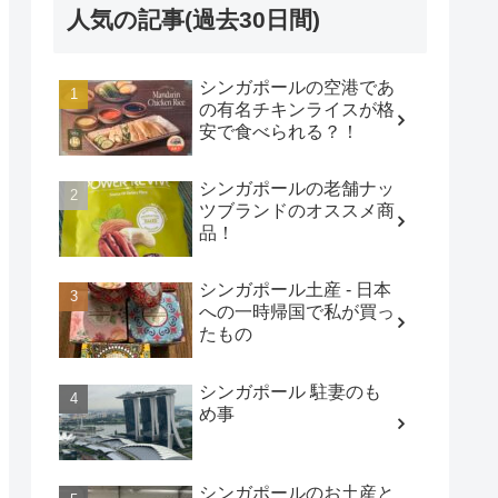
人気の記事(過去30日間)
シンガポールの空港であ
の有名チキンライスが格
安で食べられる？！
シンガポールの老舗ナッ
ツブランドのオススメ商
品！
シンガポール土産 - 日本
への一時帰国で私が買っ
たもの
シンガポール 駐妻のも
め事
シンガポールのお土産と