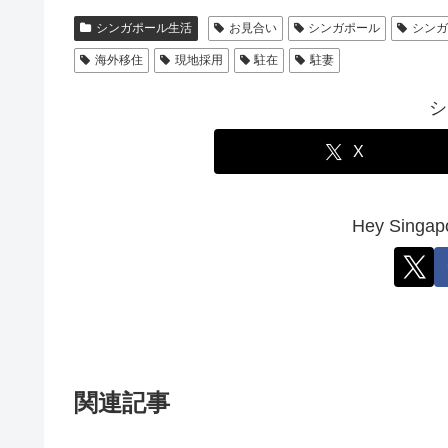
シンガポール生活
お見合い
シンガポール
シン
海外移住
現地採用
駐在
駐妻
シ
X
Hey Sin
関連記事