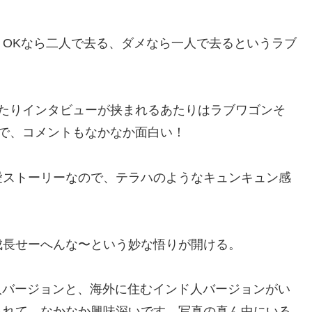
OKなら二人で去る、ダメなら一人で去るというラブ
きたりインタビューが挟まれるあたりはラブワゴンそ
で、コメントもなかなか面白い！
愛ストーリーなので、テラハのようなキュンキュン感
成長せーへんな〜という妙な悟りが開ける。
るインド人バージョンと、海外に住むインド人バージョンがい
られて、なかなか興味深いです。写真の真ん中にいる