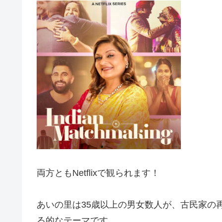
両方ともNetflixで観られます！
あいの里は35歳以上の男女数人が、古民家の
る的なテーマです。