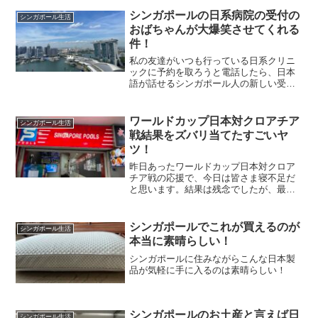
シンガポールの日系病院の受付の
シンガポール生活
おばちゃんが大爆笑させてくれる
件！
私の友達がいつも行っている日系クリニ
ックに予約を取ろうと電話したら、日本
語が話せるシンガポール人の新しい受付
の人が入っていたらしく、その応対が凄
すぎて爆笑したらしい。〇〇クリニック
ですか？そうだけど。明日の予約をお願
ワールドカップ日本対クロアチア
シンガポール生活
いしたいのですが…あなた...
戦結果をズバリ当てたすごいヤ
ツ！
昨日あったワールドカップ日本対クロア
チア戦の応援で、今日は皆さま寝不足だ
と思います。結果は残念でしたが、最後
までハラハラさせられましたね！実は前
日にこの結果に賭けるために、Twitterで
もアンケートを行ったところ、2-1で日本
シンガポールでこれが買えるのが
シンガポール生活
が勝つと予想...
本当に素晴らしい！
シンガポールに住みながらこんな日本製
品が気軽に手に入るのは素晴らしい！
シンガポールのお土産と言えば日
シンガポール生活