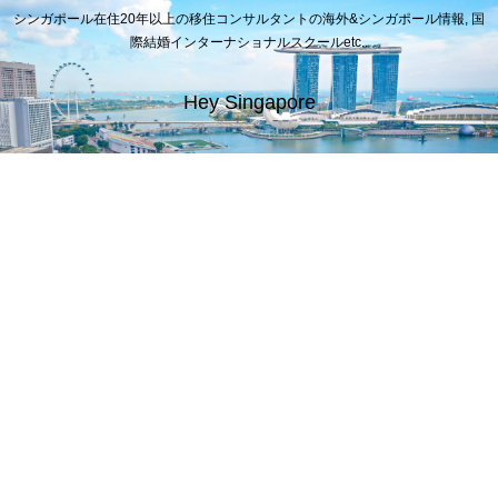
シンガポール在住20年以上の移住コンサルタントの海外&シンガポール情報, 国
際結婚インターナショナルスクールetc..
Hey Singapore