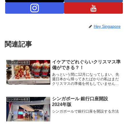
Hey Singapore
関連記事
イケアでどれぐらいクリスマス準
シンガポール生活
備ができる？！
あっという間に12月になってしまい、先
週日本から帰ってきたばかりの私はまだ
クリスマスの準備を何もしていません！
昨日ロンドンから娘が帰ってきました
が、息子はアメリカの友達の所に行くよ
うで、今年のクリスマスには帰ってこな
シンガポール 銀行口座開設
シンガポール生活
いらしいです。どちらかと...
2024年版
シンガポールで銀行口座を開設する方法