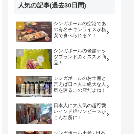
人気の記事(過去30日間)
シンガポールの空港であ
の有名チキンライスが格
安で食べられる？！
シンガポールの老舗ナッ
ツブランドのオススメ商
品！
シンガポールのお土産と
言えば日本人に絶大な人
気を誇るこの店だよね！
日本人に大人気の超可愛
いインド綿ワンピースが
こんな所に！
シンガポール土産 - 日本