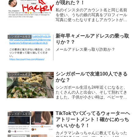
が現れた？！
私のインスタのアカウント名と同じ名前
を使い、うちの娘の写真をプロフィール
写真に使ったなりすましアカウントが現
れました。詐欺を働こうとしているよう
なのでお気をつけください
新年早々メールアドレスの乗っ取
シンガポール生活
りか？？
メールアドレス乗っ取り詐欺か？
シンガポールで友達100人できる
シンガポール生活
かな？
シンガポール生活も24年近くになると、
たくさんの人と出会い、そして別れてき
ました。子供が小さい時は、ベビーサー
クルをオーガナイズしたり、コンドの公
園で会ったり、学校の同じクラスのママ
友ができたり、新しい友達に会う機会は
TikTokでバズってるウォーターヘ
シンガポール生活
多かったのですが、子供...
アトリートメント！確かにめっち
ゃいいかも？！
カメラマンみっちゃんに教えてもらった