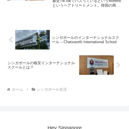
最近TikTokでバズっているというMoreno
というヘアトリートメント。韓国の商品
のようです。ショッピーやLazadaなどで
もサーチすると出てきます。ボトルはこ
んな感じ。サイズが200mlのものが23ド...
シンガポールのインターナショナルスク
ール – Chatsworth International School
シンガポールの格安インターナショナル
スクールとは？
ホーム
シンガポール生活
Hey Singapore