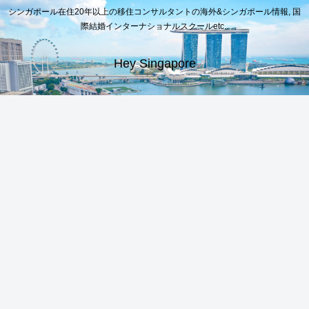
シンガポール在住20年以上の移住コンサルタントの海外&シンガポール情報, 国
際結婚インターナショナルスクールetc..
Hey Singapore