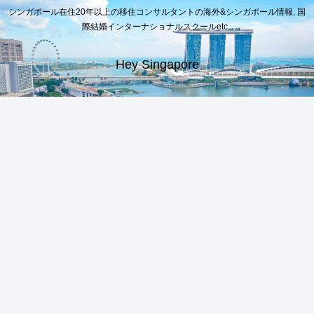
シンガポール在住20年以上の移住コンサルタントの海外&シンガポール情報, 国
際結婚インターナショナルスクールetc..
Hey Singapore