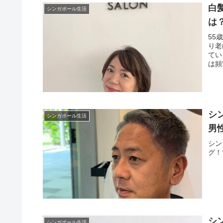
白
シンガポール生活
は
55
り老
てい
は頻
シ
シンガポール生活
男
シン
グ！
シ
シンガポール生活