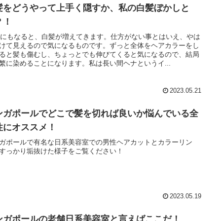
髪をどうやって上手く隠すか、私の白髪ぼかしと
？！
歳にもなると、白髪が増えてきます。仕方がない事とはいえ、やは
けて見えるので気になるものです。ずっと全体をヘアカラーをし
ると髪も傷むし、ちょっとでも伸びてくると気になるので、結局
繁に染めることになります。私は長い間ヘナというイ...
2023.05.21
ンガポールでどこで髪を切れば良いか悩んでいる全
性にオススメ！
ガポールで有名な日系美容室での男性ヘアカットとカラーリン
すっかり垢抜けた様子をご覧ください！
2023.05.19
ンガポールの老舗日系美容室と言えばここだ！