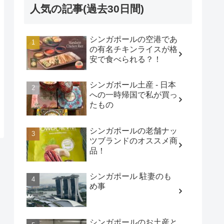
人気の記事(過去30日間)
シンガポールの空港であ
の有名チキンライスが格
安で食べられる？！
シンガポール土産 - 日本
への一時帰国で私が買っ
たもの
シンガポールの老舗ナッ
ツブランドのオススメ商
品！
シンガポール 駐妻のも
め事
シンガポールのお土産と