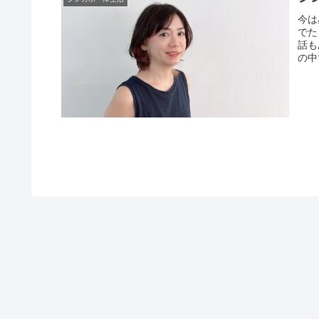
今は
でた
話も
の中