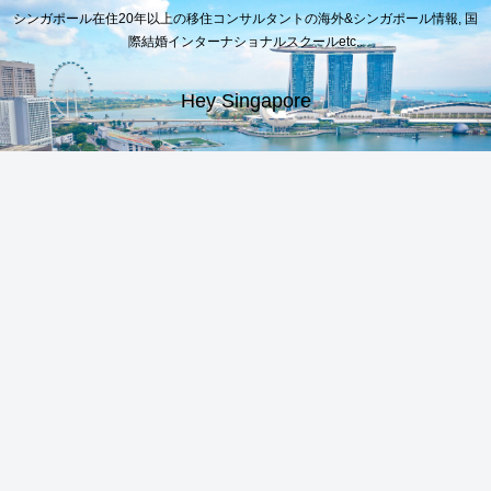
シンガポール在住20年以上の移住コンサルタントの海外&シンガポール情報, 国
際結婚インターナショナルスクールetc..
Hey Singapore