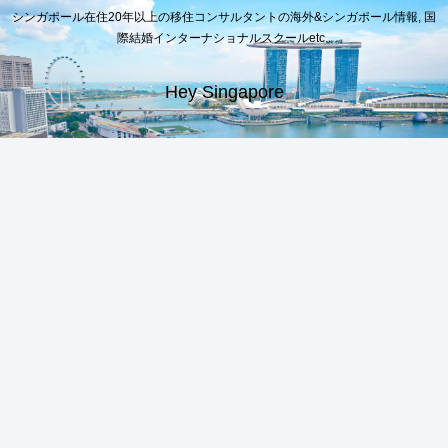
シンガポール在住20年以上の移住コンサルタントの海外&シンガポール情報, 国
際結婚インターナショナルスクールetc..
Hey Singapore