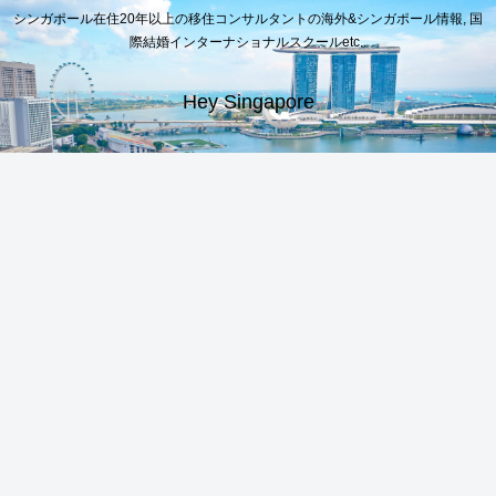
シンガポール在住20年以上の移住コンサルタントの海外&シンガポール情報, 国
際結婚インターナショナルスクールetc..
Hey Singapore