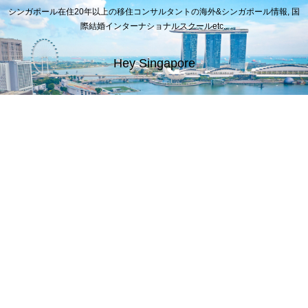
シンガポール在住20年以上の移住コンサルタントの海外&シンガポール情報, 国
際結婚インターナショナルスクールetc..
Hey Singapore