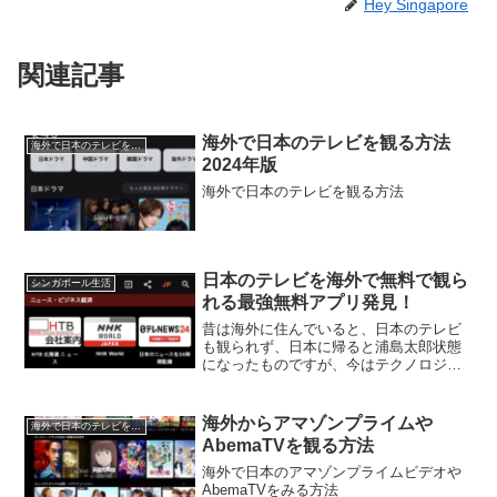
Hey Singapore
関連記事
海外で日本のテレビを観る方法
海外で日本のテレビを観る方法
2024年版
海外で日本のテレビを観る方法
日本のテレビを海外で無料で観ら
シンガポール生活
れる最強無料アプリ発見！
昔は海外に住んでいると、日本のテレビ
も観られず、日本に帰ると浦島太郎状態
になったものですが、今はテクノロジー
の進化により、日本のテレビが海外でも
観られるようになっています。30年前に
イギリスにいた頃は全く日本のテレビを
海外からアマゾンプライムや
海外で日本のテレビを観る方法
観ていませんでしたが、...
AbemaTVを観る方法
海外で日本のアマゾンプライムビデオや
AbemaTVをみる方法