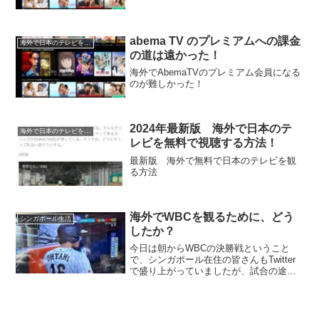
abema TV のプレミアムへの課金
海外で日本のテレビを観る方法
の道は遠かった！
海外でAbemaTVのプレミアム会員になる
のが難しかった！
2024年最新版 海外で日本のテ
海外で日本のテレビを観る方法
レビを無料で視聴する方法！
最新版 海外で無料で日本のテレビを観
る方法
海外でWBCを観るために、どう
シンガポール生活
したか？
今日は朝からWBCの決勝戦ということ
で、シンガポール在住の皆さんもTwitter
で盛り上がっていましたが、試合の途中
でテレビが観られなくなってしまいまし
た。私が日本のテレビのWBC中継を観る
ために使っていたのは、EV Padという
Andro...