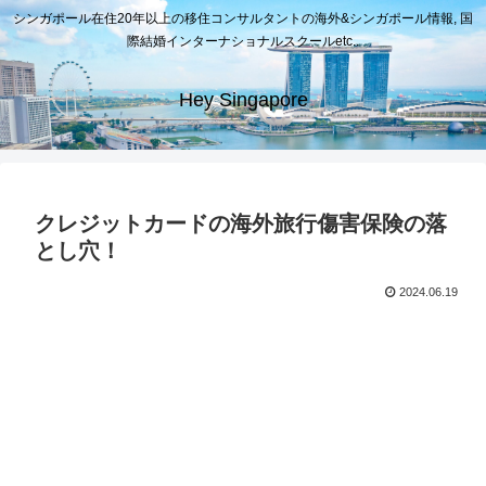
シンガポール在住20年以上の移住コンサルタントの海外&シンガポール情報, 国
際結婚インターナショナルスクールetc..
Hey Singapore
クレジットカードの海外旅行傷害保険の落
とし穴！
2024.06.19