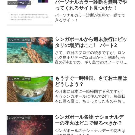
パーソナルカラー診断を無料でや
シンガポール生活
ってくれるサイト見つけた！
パーソナルカラー診断が無料で一瞬でで
きるサイト！
シンガポールから週末旅行にピッ
シンガポール生活
タリの場所はここ! パート2
さて、昨日のブログの続きですが、ロン
ボク島ホリデーの2日目から！朝8時から
夜の7時までの、ギリ島でのスノーケリン
グツアーを組みました。お願いしたの
は、Sudin Transportという会社です。お
願いして内容は、朝8時にクタにあるビラ
もうすぐ一時帰国、さてお土産は
シンガポール生活
から...
どうしよう？
今月末に日本に一時帰国する私ですが、
もうシンガポールに住んで24年、毎回日
本に帰る度に、ちょっとしたものをお土
産に買って帰りますが、大体はドライマ
ンゴーとかで茶を濁している。前回帰っ
た時は、コロナもあるし、漢方系ののど
シンガポール名物 ナショナルデ
シンガポール生活
飴をメインにしたら、結...
ーの花火はどこで観るべきか？
シンガポールのナショナルデーの花火は