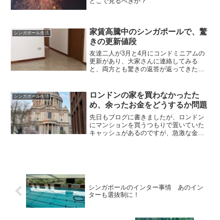
どこで見るべきか？
家賃高騰中のシンガポールで、驚
シンガポール生活
きの更新値段
友達二人が3月と4月にコンドミニアムの
更新があり、大家さんに連絡してみる
と、両方とも驚きの返答が返ってきたよ
うです。まずはA子ちゃんのコンドミニア
ムMRT ビューティーワールド駅からバス
で4駅の築25年くらいのコンドミニアム。
ロンドンの家を買わなかったた
シンガポール生活
3ベッドで11...
め、余ったお金をどうするか問題
先日もブログに書きましたが、ロンドン
にマンションを買うつもりで置いていた
キャッシュがあるのですが、急激な金利
の上昇とレセッションがヤバそうだとい
う事で、買うのをとりあえずやめた私。
元々はイギリスのマンチェスターに買っ
たマンションを売った残り...
シンガポールのインター事情 あのイン
ターも選抜制に！