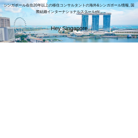
シンガポール在住20年以上の移住コンサルタントの海外&シンガポール情報, 国
際結婚インターナショナルスクールetc..
Hey Singapore