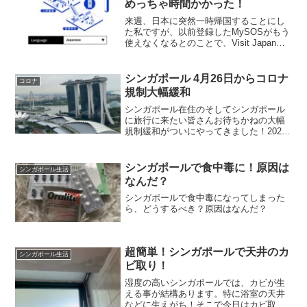
めっちゃ時間かかった！
来週、日本に突然一時帰国することにし
た私ですが、以前登録したMySOSがもう
使えなくなるとのことで、Visit Japanを
登録することになりました。結構時間が
かかると聞いていたので、今日やってみ
ました。まずはiPhoneで始めたのです
シンガポール 4月26日からコロナ
コロナ
が、...
規制大幅緩和
シンガポール在住のそしてシンガポール
に旅行に来たい皆さんお待ちかねの大幅
規制緩和がついにやってきました！2022
年4月22日の政府発表により一連のコロナ
規制が大幅に緩和されることになりまし
た。では、どのように変わるのか順番に
シンガポールで食中毒に！原因は
シンガポール生活
見ていきましょう...
なんだ？
シンガポールで食中毒になってしまった
ら、どうするべき？原因はなんだ？
超簡単！シンガポールで天井のカ
シンガポール生活
ビ取り！
湿度の高いシンガポールでは、カビが生
える事が結構あります。特に浴室の天井
などに生えがち！そこで今日はカビ取り