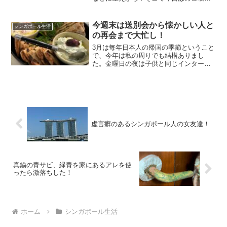
大作戦について書いてみたいと思いま
す。天井はカビ取り洗剤が下に落ちてく
る可能性があるので、マスク&メガネ着用
今週末は送別会から懐かしい人と
シンガポール生活
をおすすめします！液剤が...
の再会まで大忙し！
3月は毎年日本人の帰国の季節ということ
で、今年は私の周りでも結構ありまし
た。金曜日の夜は子供と同じインターだ
ったママ友の送別会で、シンガポール在
住日本人御用達激安中華の南北名厨へ！
その後、Haji Laneでフローズンマルガリ
ータをしこたま...
虚言癖のあるシンガポール人の女友達！
真鍮の青サビ、緑青を家にあるアレを使
ったら激落ちした！
ホーム
シンガポール生活