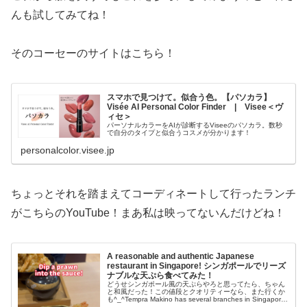
んも試してみてね！
そのコーセーのサイトはこちら！
スマホで見つけて。似合う色。【パソカラ】
Visée AI Personal Color Finder | Visee＜ヴ
ィセ＞
パーソナルカラーをAIが診断するViseeのパソカラ。数秒
で自分のタイプと似合うコスメが分かります！
personalcolor.visee.jp
ちょっとそれを踏まえてコーディネートして行ったランチ
がこちらのYouTube！まあ私は映ってないんだけどね！
A reasonable and authentic Japanese
restaurant in Singapore! シンガポールでリーズ
ナブルな天ぷら食べてみた！
どうせシンガポール風の天ぷらやろと思ってたら、ちゃん
と和風だった！この値段とクオリティーなら、また行くか
も^_^Tempra Makino has several branches in Singapore.
So, check out t...