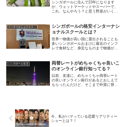
シンガポールに住んで23年になります
が、ウェットマーケットやスーパーで、
これ、なんやろう？と思う野菜がいくつ
かあります。この豆もその一つ。Wing
Beanというらしいですが、日本では四角
豆と呼ばれているようです。先日、ちむ
シンガポールの格安インターナシ
インターナショナルスクール
どんどんを見てい...
ョナルスクールとは？
世界一物価が高い国に選出されることも
多いシンガポールおまけに最近のインフ
レで食材など、身近なものまで物価が上
がっている気がしますシンガポールで高
いものと言えば家、車、医療費、学費で
すが車以外のものは払わないと仕方がな
両替レートがめちゃくちゃ良いこ
シンガポール生活
いものです特に学費は小学...
のオンライン銀行知ってる？
以前、友達に、めちゃくちゃ両替レート
の良いオンライン銀行があるとおしえて
もらったんだけど、そこまで外貨に替え
ることもないから別にいいかな〜と放置
していたRevolutというカード。イギリス
のオンライン銀行なのですが、うちの息
子も娘も使ってい...
今、私がハマっている恋愛リアリティー
ショーとは？！