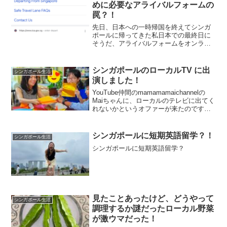
めに必要なアライバルフォームの
罠？！
先日、日本への一時帰国を終えてシンガ
ポールに帰ってきた私日本での最終日に
そうだ、アライバルフォームをオンライ
ンで記入せねばと思いちょっと酔っ払い
ながら始めたのですがあら？お金を払え
と言うてきてる…シンガポールのアライ
シンガポールのローカルTV に出
シンガポール生活
バルフォームはシンガポー...
演しました！
YouTube仲間のmamamamaichannelの
Maiちゃんに、ローカルのテレビに出てく
れないかというオファーが来たのです
が、英語も話せないし、その頃旅行中だ
からという事で、私に話が回ってきたの
ですが、シンガポールのローカルテレビ
シンガポールに短期英語留学？！
シンガポール生活
であ...
シンガポールに短期英語留学？
見たことあったけど、どうやって
シンガポール生活
調理するか謎だったローカル野菜
が激ウマだった！