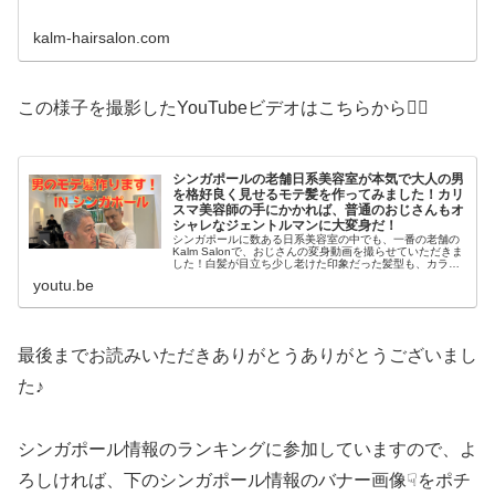
kalm-hairsalon.com
この様子を撮影したYouTubeビデオはこちらから💁‍♀️
シンガポールの老舗日系美容室が本気で大人の男
を格好良く見せるモテ髪を作ってみました！カリ
スマ美容師の手にかかれば、普通のおじさんもオ
シャレなジェントルマンに大変身だ！
シンガポールに数ある日系美容室の中でも、一番の老舗の
Kalm Salonで、おじさんの変身動画を撮らせていただきま
した！白髪が目立ち少し老けた印象だった髪型も、カラー
の魔術師Aikoさんが手がけると、アッシュ系ブルーグレー
youtu.be
の、悪目立ちしない...
最後までお読みいただきありがとうありがとうございまし
た♪
シンガポール情報のランキングに参加していますので、よ
ろしければ、下のシンガポール情報のバナー画像☟をポチ