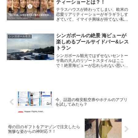
ティーショーとは？！
テラスハウスが終わってしまい、欧米の
恋愛リアリティーショーがギラギラしす
ぎていて、イマイチ興味が持てない私が
最近ハマって観ている恋愛リアリティー
ショーはこの二つ！あいの里 Love
VillageIndian Matchmaking両方とも...
シンガポールの絶景 海ビューが
シンガポール生活
楽しめるプールサイドバー&レス
トラン
シンガポール観光ではずせないセントー
サ島の大人のリゾートスタイルはここ
で！絶景海ビューが忘れられない思い出
に！
今、話題の格安航空券やホテルのアプリ
を試してみたら？
母の日のギフトをアマゾンで注文したら
無惨な姿からの神対応？！