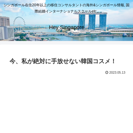
シンガポール在住20年以上の移住コンサルタントの海外&シンガポール情報, 国
際結婚インターナショナルスクールetc..
Hey Singapore
今、私が絶対に手放せない韓国コスメ！
2023.05.13