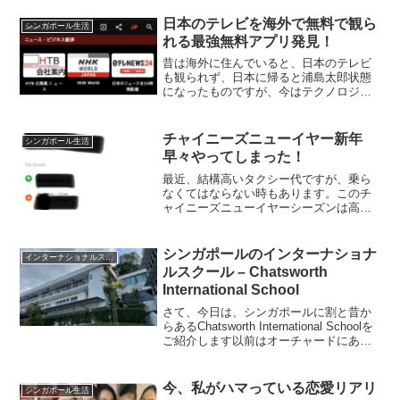
ちら↓内容はと言うと…まず一言、「酷い
な」と来たので、私「何がでしょ
日本のテレビを海外で無料で観ら
シンガポール生活
う？？」と返信しました...
れる最強無料アプリ発見！
昔は海外に住んでいると、日本のテレビ
も観られず、日本に帰ると浦島太郎状態
になったものですが、今はテクノロジー
の進化により、日本のテレビが海外でも
観られるようになっています。30年前に
イギリスにいた頃は全く日本のテレビを
チャイニーズニューイヤー新年
シンガポール生活
観ていませんでしたが、...
早々やってしまった！
最近、結構高いタクシー代ですが、乗ら
なくてはならない時もあります。このチ
ャイニーズニューイヤーシーズンは高い
だろうな〜と思っていましたが、連休2日
目の夜に近所の友達の家でパーティーが
あり、夜の1時半頃にタクシーを呼ぼうと
シンガポールのインターナショナ
インターナショナルスクール
しましたが、案の定捕...
ルスクール – Chatsworth
International School
さて、今日は、シンガポールに割と昔か
らあるChatsworth International Schoolを
ご紹介します以前はオーチャードにあっ
た学校ですがこのご時世、都会からは立
ち退きシンガポールの北西ブキティマの
閑静なエリアに移転しており...
今、私がハマっている恋愛リアリ
シンガポール生活