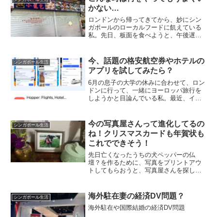
かない…
ロンドンから帰ってきてから、妙にシン
ガポールのローカルフードに飢えている
私。先日、板面を食べようと、午後遅く
にホーカー行ったら、店が閉まってい
た…次の日に、三錦でTwitterのオフ会が
あり、やっと餃子が食べられたが、2つし
今、話題の格安航空券やホテルの
シンガポール生活
か食べなかったの...
アプリを試してみたら？
6月の息子の大学の休みに合わせて、ロン
ドンに行って、一緒にヨーロッパ旅行を
しようかと目論んでいる私。最近、イン
スタなどであがってくる格安航空券やホ
テルの予約ができるというhopperという
アプリを入れてみました。とりあえず、6
今の写真屋さんって進化してるの
シンガポール生活
月中旬から月末...
ね！クリスマスカードも年賀状も
これでできそう！
先日亡くなったうちの犬ペッパーの仏
壇？を作るために、写真をプリントアウ
トしてもらおうと、写真屋さんを探した
ら、ちょうどJurong EastのJEMにあった
ので、IKEAで写真立てを買ってから、そ
のサイズに合わせて写真をプリントアウ
海外駐在妻の経済DV問題？
シンガポール生活
トしても...
海外駐在や国際結婚の経済DV問題