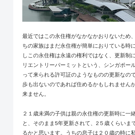
最近ではこの永住権がなかなかおりないため
ちの家族はまだ永住権が簡単におりている時
しこの永住権は永遠の権利ではなく、更新制
リエントリーパーミットという、シンガポー
って来られる許可証のようなものの更新なの
歩も出ないのであれば住めるかもしれませんが
来ません。
２１歳未満の子供は親の永住権の更新時に一
と、そのまま5年更新されて、2５歳くらいま
るかと思います。うちの息子は２０歳の時に