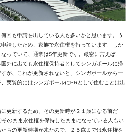
、何回も申請を出している人も多いかと思います。う
に申請したため、家族で永住権を持っています。しか
になっていて、通常は5年更新です。厳密に言えば、
ル国外に出ても永住権保持者としてシンガポールに帰
ですが、これが更新されないと、シンガポールから一
、実質的にはシンガポールにPRとして住むことは出
緒に更新するため、その更新時が２１歳になる前だ
でそのまま永住権を保持したままになっている人もい
私たちの更新時期が来たので、２５歳までは永住権を