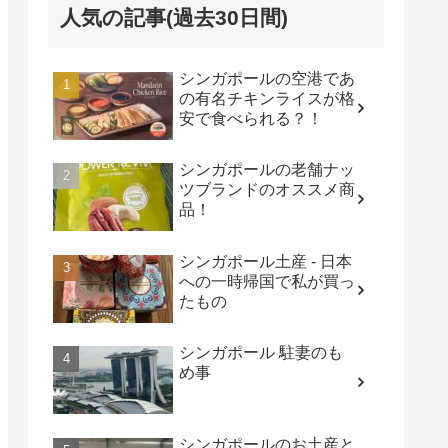
人気の記事(過去30日間)
シンガポールの空港であ
の有名チキンライスが格
安で食べられる？！
シンガポールの老舗ナッ
ツブランドのオススメ商
品！
シンガポール土産 - 日本
への一時帰国で私が買っ
たもの
シンガポール 駐妻のも
め事
シンガポールのお土産と