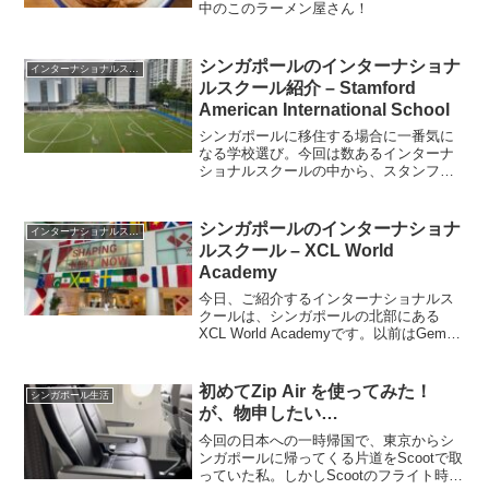
中のこのラーメン屋さん！
シンガポールのインターナショナ
インターナショナルスクール
ルスクール紹介 – Stamford
American International School
シンガポールに移住する場合に一番気に
なる学校選び。今回は数あるインターナ
ショナルスクールの中から、スタンフォ
ード アメリカン インターナショナルスク
ールをご紹介します
シンガポールのインターナショナ
インターナショナルスクール
ルスクール – XCL World
Academy
今日、ご紹介するインターナショナルス
クールは、シンガポールの北部にある
XCL World Academyです。以前はGems
World Academyが使っていた校舎です
が、マネージメントが変わったようです
ね。でも立派な校舎は健在です！レ...
初めてZip Air を使ってみた！
シンガポール生活
が、物申したい…
今回の日本への一時帰国で、東京からシ
ンガポールに帰ってくる片道をScootで取
っていた私。しかしScootのフライト時間