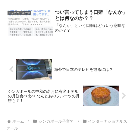
が午後4時から朝の8時15分に変更にな
り、どうやって成田行くねん問題が発生
し、直前にZip Airに変更しました。私の
つい言ってしまう口癖「なんか」
シンガポール生活
Z...
とは何なのか？？
「なんか」という口癖はどういう意味な
のか？？
海外で日本のテレビを観るには？
シンガポールの中秋の名月に有名ホテル
の月餅食べ比べ なんとあのフルーツの月
餅も？！
ホーム
シンガポール子育て
インターナショナルス
クール