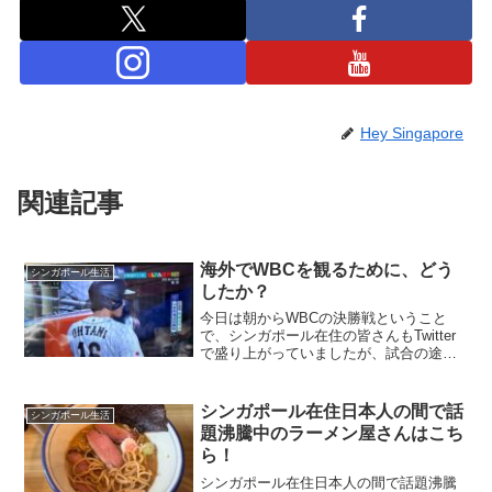
Hey Singapore
関連記事
海外でWBCを観るために、どう
シンガポール生活
したか？
今日は朝からWBCの決勝戦ということ
で、シンガポール在住の皆さんもTwitter
で盛り上がっていましたが、試合の途中
でテレビが観られなくなってしまいまし
た。私が日本のテレビのWBC中継を観る
ために使っていたのは、EV Padという
シンガポール在住日本人の間で話
シンガポール生活
Andro...
題沸騰中のラーメン屋さんはこち
ら！
シンガポール在住日本人の間で話題沸騰