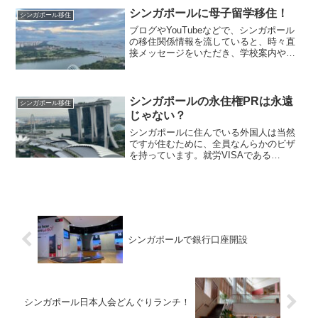
ーのギフトバッグに詰めて、お土産にし
シンガポールに母子留学移住！
シンガポール移住
ようと思いつきま...
ブログやYouTubeなどで、シンガポール
の移住関係情報を流していると、時々直
接メッセージをいただき、学校案内やオ
ンラインでの相談にのらせていただくこ
とがあります。大体のメッセージはタダ
で情報くれ、みたいな方なのですが、ま
あある程度まではタ...
シンガポールの永住権PRは永遠
シンガポール移住
じゃない？
シンガポールに住んでいる外国人は当然
ですが住むために、全員なんらかのビザ
を持っています。就労VISAである
Employment Pass やS Pass、学生ビザ
や、就学する子供の付き添いでくる親の
ロングタームビジットパスなど種類は
色々あり...
シンガポールで銀行口座開設
シンガポール日本人会どんぐりランチ！