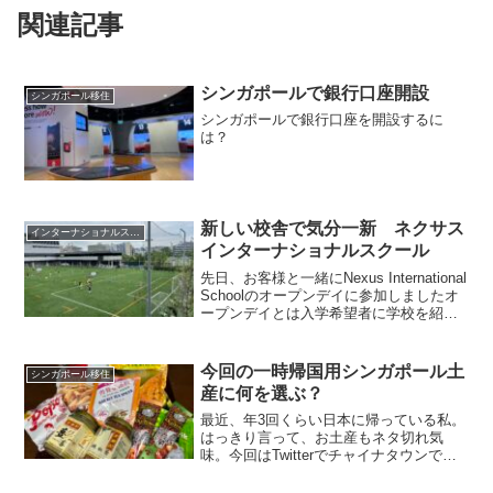
関連記事
シンガポールで銀行口座開設
シンガポール移住
シンガポールで銀行口座を開設するに
は？
新しい校舎で気分一新 ネクサス
インターナショナルスクール
インターナショナルスクール
先日、お客様と一緒にNexus International
Schoolのオープンデイに参加しましたオ
ープンデイとは入学希望者に学校を紹介
するためにキャンパスを公開する日です
通常はそれぞれの学校のアドミッション
に連絡をしてアポを取ると担当の...
今回の一時帰国用シンガポール土
シンガポール移住
産に何を選ぶ？
最近、年3回くらい日本に帰っている私。
はっきり言って、お土産もネタ切れ気
味。今回はTwitterでチャイナタウンで買
えるピンポンティーというのを見たのが
キッカケで、個別包装グッズを、ダイソ