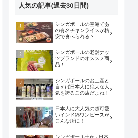
人気の記事(過去30日間)
シンガポールの空港であ
の有名チキンライスが格
安で食べられる？！
シンガポールの老舗ナッ
ツブランドのオススメ商
品！
シンガポールのお土産と
言えば日本人に絶大な人
気を誇るこの店だよね！
日本人に大人気の超可愛
いインド綿ワンピースが
こんな所に！
シンガポール土産 - 日本