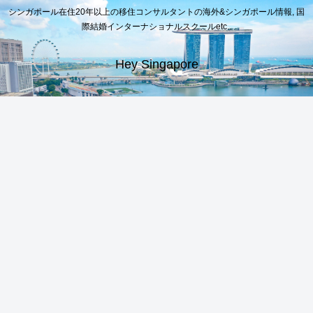
シンガポール在住20年以上の移住コンサルタントの海外&シンガポール情報, 国
際結婚インターナショナルスクールetc..
Hey Singapore