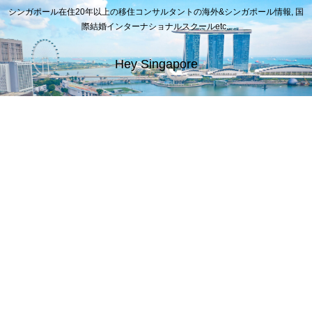
シンガポール在住20年以上の移住コンサルタントの海外&シンガポール情報, 国
際結婚インターナショナルスクールetc..
Hey Singapore