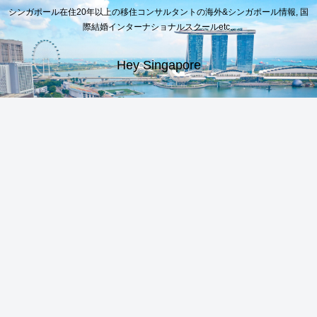
シンガポール在住20年以上の移住コンサルタントの海外&シンガポール情報, 国
際結婚インターナショナルスクールetc..
Hey Singapore