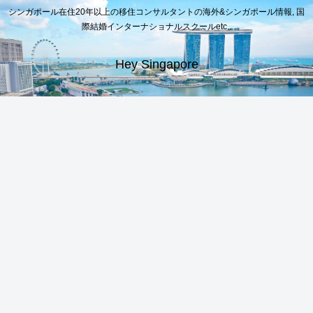
シンガポール在住20年以上の移住コンサルタントの海外&シンガポール情報, 国
際結婚インターナショナルスクールetc..
Hey Singapore