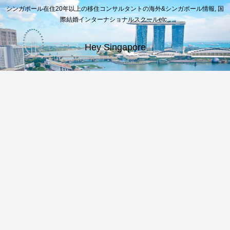
シンガポール在住20年以上の移住コンサルタントの海外&シンガポール情報, 国
際結婚インターナショナルスクールetc..
Hey Singapore