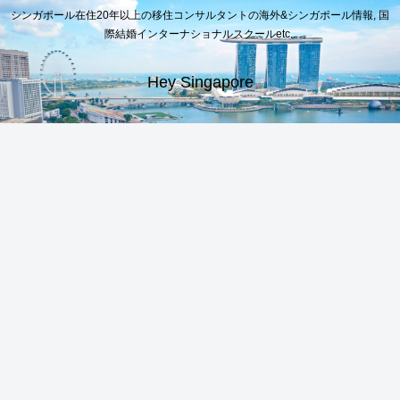
シンガポール在住20年以上の移住コンサルタントの海外&シンガポール情報, 国
際結婚インターナショナルスクールetc..
Hey Singapore