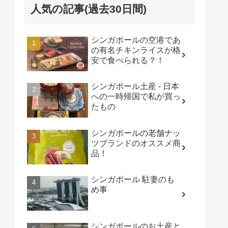
人気の記事(過去30日間)
シンガポールの空港であ
の有名チキンライスが格
安で食べられる？！
シンガポール土産 - 日本
への一時帰国で私が買っ
たもの
シンガポールの老舗ナッ
ツブランドのオススメ商
品！
シンガポール 駐妻のも
め事
シンガポールのお土産と