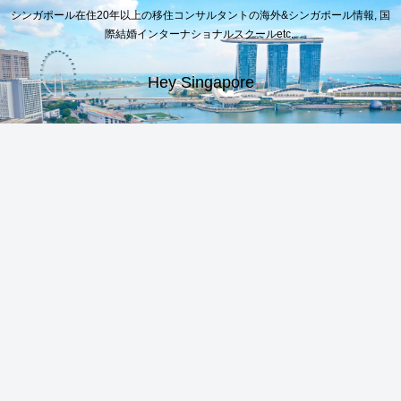
シンガポール在住20年以上の移住コンサルタントの海外&シンガポール情報, 国
際結婚インターナショナルスクールetc..
Hey Singapore