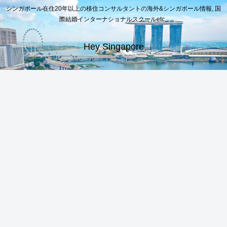
シンガポール在住20年以上の移住コンサルタントの海外&シンガポール情報, 国
際結婚インターナショナルスクールetc..
Hey Singapore