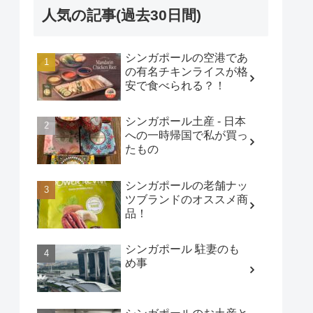
人気の記事(過去30日間)
シンガポールの空港であ
の有名チキンライスが格
安で食べられる？！
シンガポール土産 - 日本
への一時帰国で私が買っ
たもの
シンガポールの老舗ナッ
ツブランドのオススメ商
品！
シンガポール 駐妻のも
め事