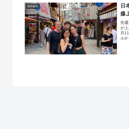
日
海外旅行
爆
先週
が上
月1
ルか