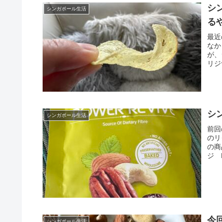
シ
シンガポール生活
る
最近
なか
が、
リジ
シ
シンガポール生活
前回
のリ
の商
ジ P
今
シンガポール生活