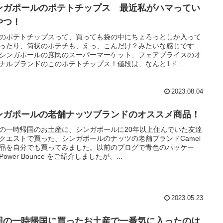
ンガポールのポテトチップス 最近私がハマってい
やつ！
のポテトチップスって、買っても袋の中にちょろっとしか入って
ったり、筒状のポテチも、えっ、こんだけ？みたいな感じです
シンガポールの庶民のスーパーマーケット、フェアプライスのオ
ナルブランドのこのポテトチップス！値段は、なんと1ド...
2023.08.04
ンガポールの老舗ナッツブランドのオススメ商品！
の一時帰国のお土産に、シンガポールに20年以上住んでいた友達
クエストで買った、シンガポールのナッツの老舗ブランドCamel
品を自分でも買ってみました。以前のブログで青色のパッケー
ower Bounce をご紹介しましたが、...
2023.05.23
回の一時帰国に買ったお土産で一番気に入ったのは