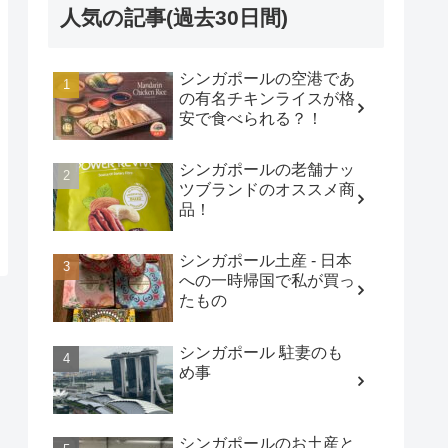
人気の記事(過去30日間)
シンガポールの空港であ
の有名チキンライスが格
安で食べられる？！
シンガポールの老舗ナッ
ツブランドのオススメ商
品！
シンガポール土産 - 日本
への一時帰国で私が買っ
たもの
シンガポール 駐妻のも
め事
シンガポールのお土産と