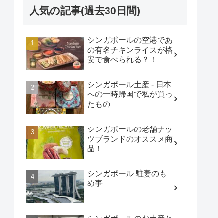
人気の記事(過去30日間)
シンガポールの空港であ
の有名チキンライスが格
安で食べられる？！
シンガポール土産 - 日本
への一時帰国で私が買っ
たもの
シンガポールの老舗ナッ
ツブランドのオススメ商
品！
シンガポール 駐妻のも
め事