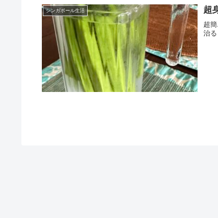
超
シンガポール生活
超簡
治る