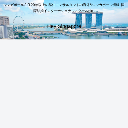
シンガポール在住20年以上の移住コンサルタントの海外&シンガポール情報, 国
際結婚インターナショナルスクールetc..
Hey Singapore