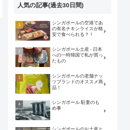
人気の記事(過去30日間)
シンガポールの空港であ
の有名チキンライスが格
安で食べられる？！
シンガポール土産 - 日本
への一時帰国で私が買っ
たもの
シンガポールの老舗ナッ
ツブランドのオススメ商
品！
シンガポール 駐妻のも
め事
シンガポールのお土産と