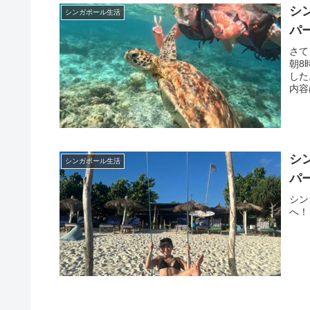
シ
シンガポール生活
パ
さて
朝8
した
内容
シ
シンガポール生活
パ
シン
へ！