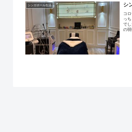
シ
シンガポール生活
コロ
っち
でし
の弱