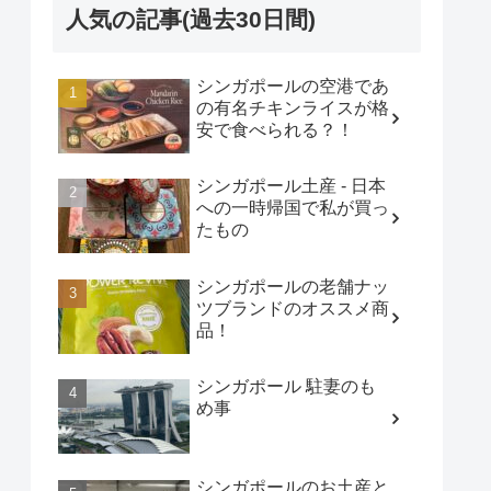
人気の記事(過去30日間)
シンガポールの空港であ
の有名チキンライスが格
安で食べられる？！
シンガポール土産 - 日本
への一時帰国で私が買っ
たもの
シンガポールの老舗ナッ
ツブランドのオススメ商
品！
シンガポール 駐妻のも
め事
シンガポールのお土産と