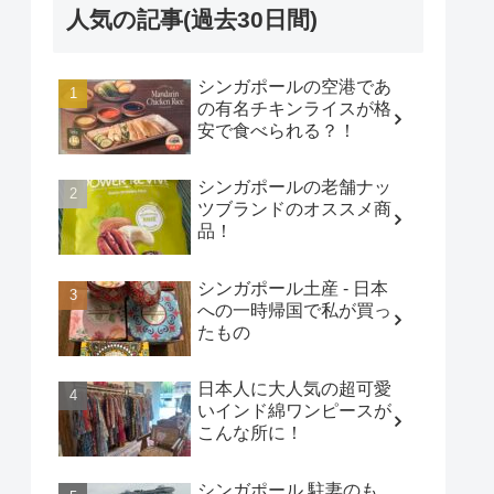
人気の記事(過去30日間)
シンガポールの空港であ
の有名チキンライスが格
安で食べられる？！
シンガポールの老舗ナッ
ツブランドのオススメ商
品！
シンガポール土産 - 日本
への一時帰国で私が買っ
たもの
日本人に大人気の超可愛
いインド綿ワンピースが
こんな所に！
シンガポール 駐妻のも