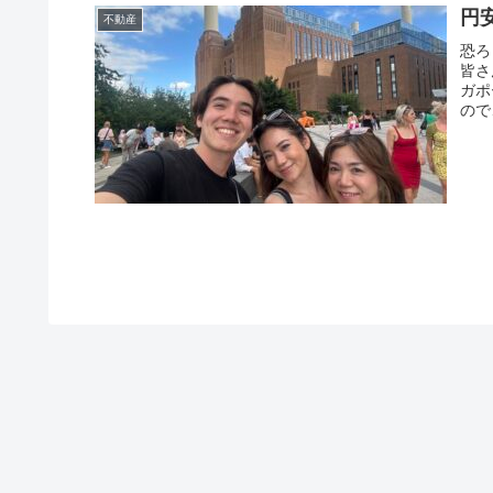
円
不動産
恐ろ
皆さ
ガポ
ので