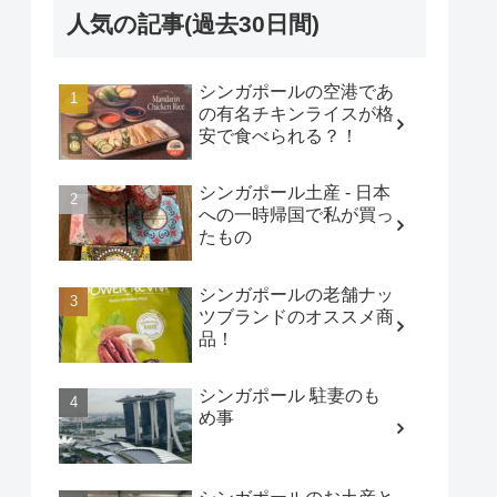
人気の記事(過去30日間)
シンガポールの空港であ
の有名チキンライスが格
安で食べられる？！
シンガポール土産 - 日本
への一時帰国で私が買っ
たもの
シンガポールの老舗ナッ
ツブランドのオススメ商
品！
シンガポール 駐妻のも
め事