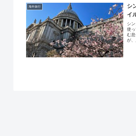
シ
海外旅行
イ
シン
使っ
む息
が、