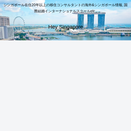
シンガポール在住20年以上の移住コンサルタントの海外&シンガポール情報, 国
際結婚インターナショナルスクールetc..
Hey Singapore